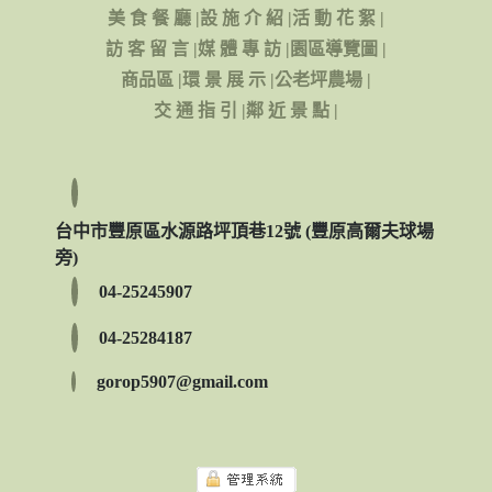
美 食 餐 廳
|
設 施 介 紹
|
活 動 花 絮
|
訪 客 留 言
|
媒 體 專 訪
|
園區導覽圖
|
商品區
|
環 景 展 示
|
公老坪農場
|
交 通 指 引
|
鄰 近 景 點
|
台中市豐原區水源路坪頂巷12號 (豐原高爾夫球場
旁)
04-25245907
04-25284187
gorop5907@gmail.com