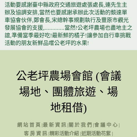
活動要感謝臺中縣政府交通旅遊處張處長,連先生主
辦及協調安排,當然也要感謝承辦此次活動的競達單
車協會伙伴,鄭會長,宋總幹事規劃執行及豐原市觀光
發展協會的支援,.............當然!公老坪農場也盡地主之
誼,準備當季最好吃!最新鮮的橘子!讓參加自行車挑戰
活動的朋友新鮮品嚐公老坪的水果!
公老坪農場會館 (會議
場地、團體旅遊、場
地租借)
網 站 首 頁
|
最 新 資 訊
|
關 於 我 們
|
會 議 中 心
|
客 房 資 訊
|
精彩活動介紹
|
近期活動花絮
|