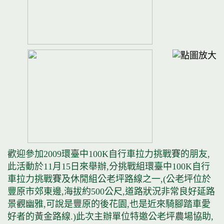
歡迎參加2009環臺中100K自行車拉力挑戰賽的朋友,
此活動於11月15日來舉辦,分挑戰組環臺中100K自行
車拉力挑戰賽及休閒組公老坪路線之一,(公老坪位於
豐原市郊東邊,海拔約500公尺,道路狀況非常良好延路
景觀幽雅,可說是豐原的後花園,也是近來騎腳踏車愛
好者的黃金路線.)此次主辦單位特邀公老坪農場協助,